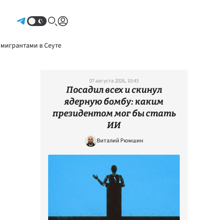
Авторизоваться
 мигрантами в Сеуте
07 августа 2026, 10:43
Посадил всех и скинул
ядерную бомбу: каким
президентом мог бы стать
ИИ
Виталий Рюмшин