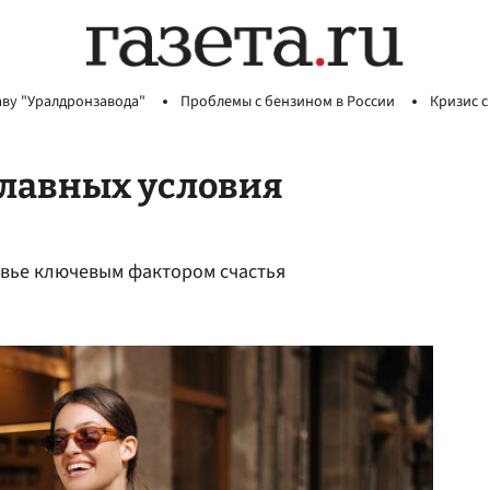
аву "Уралдронзавода"
Проблемы с бензином в России
Кризис с
главных условия
овье ключевым фактором счастья