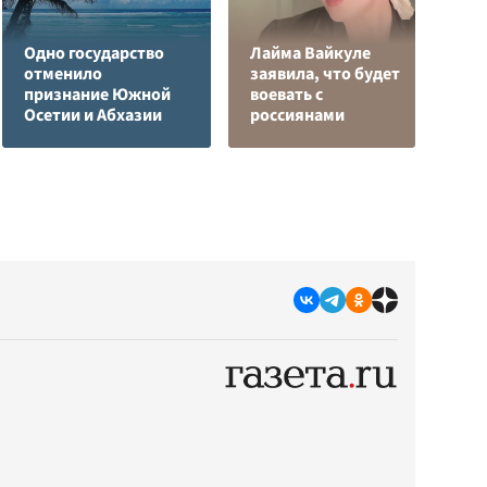
Одно государство
Лайма Вайкуле
Р
отменило
заявила, что будет
н
признание Южной
воевать с
п
Осетии и Абхазии
россиянами
К