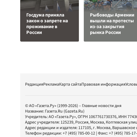
Госдума приняла
Рыбоводы Армении
закон о запрете на
вышли на протесты
проживание в
из-за закрытия
России
рынка России
Редакция
Реклама
Карта сайта
Правовая информация
Услов
© АО «Газета.Ру» (1999-2026) – Главные новости дня
Название:
Газета.Ru
(Gazeta.Ru)
Учредитель:
АО «Газета.Ру»
, ОГРН 1067761730376, ИНН 7743
Адрес учредителя: 125239, Россия, Москва, Коптевская улиц
Адрес редакции и издателя:
117105
, г.
Москва
,
Варшавское шо
Телефон редакции:
+7 (495) 785-00-12
| Факс:
+7 (495) 785-17