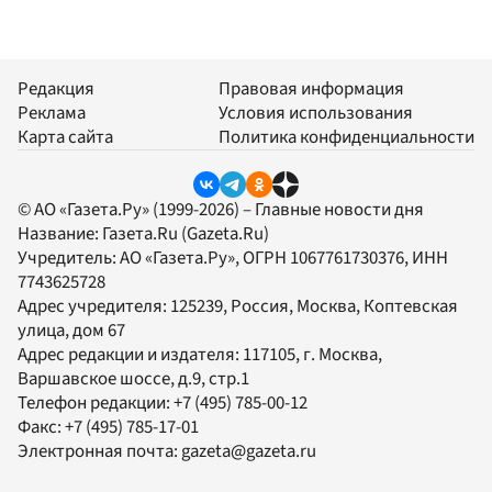
Редакция
Правовая информация
Реклама
Условия использования
Карта сайта
Политика конфиденциальности
© АО «Газета.Ру» (1999-2026) – Главные новости дня
Название:
Газета.Ru
(Gazeta.Ru)
Учредитель:
АО «Газета.Ру»
, ОГРН 1067761730376, ИНН
7743625728
Адрес учредителя: 125239, Россия, Москва, Коптевская
улица, дом 67
Адрес редакции и издателя:
117105
, г.
Москва
,
Варшавское шоссе, д.9, стр.1
Телефон редакции:
+7 (495) 785-00-12
Факс:
+7 (495) 785-17-01
Электронная почта:
gazeta@gazeta.ru