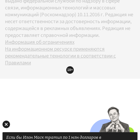
выдано федеральной службой по надзору в сфере
связи, информационных технологий и массовых
коммуникаций (Роскомнадзор) 10.11.2016 г. Редакция не
несет ответственности за достоверность информации,
содержащейся в рекламных объявлениях. Редакция не
предоставляет справочной информации.
Информация об ограничениях
На информационном ресурсе применяются
рекомендательные технологии в соответствии с
Правилами
18+
Если бы Илон Маск тратил по 1 млн долларов в