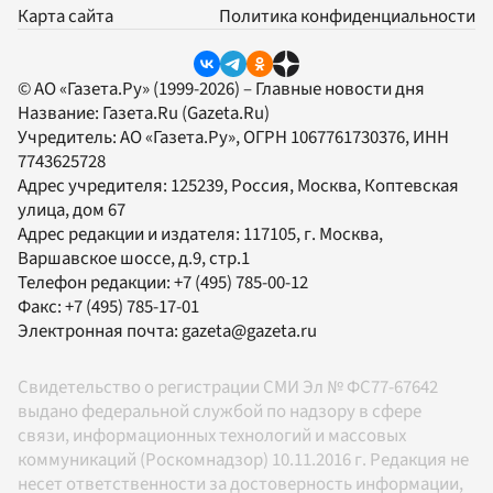
Карта сайта
Политика конфиденциальности
© АО «Газета.Ру» (1999-2026) – Главные новости дня
Название:
Газета.Ru
(Gazeta.Ru)
Учредитель:
АО «Газета.Ру»
, ОГРН 1067761730376, ИНН
7743625728
Адрес учредителя: 125239, Россия, Москва, Коптевская
улица, дом 67
Адрес редакции и издателя:
117105
, г.
Москва
,
Варшавское шоссе, д.9, стр.1
Телефон редакции:
+7 (495) 785-00-12
Факс:
+7 (495) 785-17-01
Электронная почта:
gazeta@gazeta.ru
Свидетельство о регистрации СМИ Эл № ФС77-67642
выдано федеральной службой по надзору в сфере
связи, информационных технологий и массовых
коммуникаций (Роскомнадзор) 10.11.2016 г. Редакция не
несет ответственности за достоверность информации,