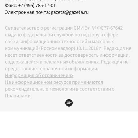
Факс:
+7 (495) 785-17-01
Электронная почта:
gazeta@gazeta.ru
Свидетельство о регистрации СМИ Эл № ФС77-67642
выдано федеральной службой по надзору в сфере
связи, информационных технологий и массовых
коммуникаций (Роскомнадзор) 10.11.2016 г. Редакция не
несет ответственности за достоверность информации,
содержащейся в рекламных объявлениях. Редакция не
предоставляет справочной информации.
Информация об ограничениях
На информационном ресурсе применяются
рекомендательные технологии в соответствии с
Правилами
18+