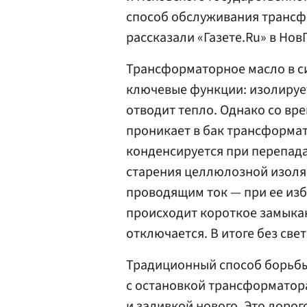
способ обслуживания трансф
рассказали «Газете.Ru» в НовГ
Трансформаторное масло в с
ключевые функции: изолирует
отводит тепло. Однако со вр
проникает в бак трансформа
конденсируется при перепада
старения целлюлозной изоля
проводящим ток — при ее из
происходит короткое замыка
отключается. В итоге без све
Традиционный способ борьбы
с остановкой трансформатора
и заливкой нового. Это дорог