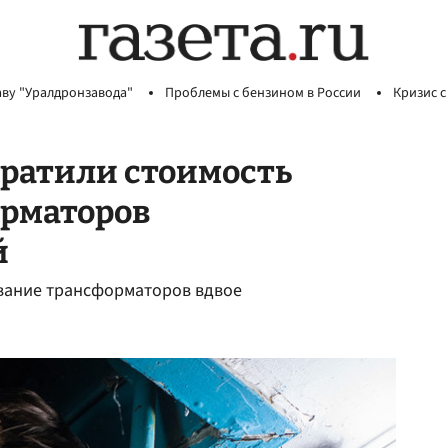
аву "Уралдронзавода"
Проблемы с бензином в России
Кризис с
кратили стоимость
рматоров
й
вание трансформаторов вдвое