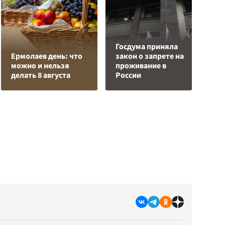
Госдума приняла
Р
Ермолаев день: что
закон о запрете на
в
можно и нельзя
проживание в
и
делать 8 августа
России
р