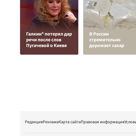
Галкин* потерял дар
В России
речи после слов
стремительно
Пугачевой о Киеве
дорожает сахар
Редакция
Реклама
Карта сайта
Правовая информация
Услов