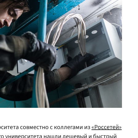
ситета совместно с коллегами из
«Россетей»
го университета нашли дешевый и быстрый