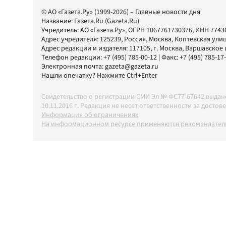
© АО «Газета.Ру» (1999-2026) – Главные новости дня
Название:
Газета.Ru
(Gazeta.Ru)
Учредитель:
АО «Газета.Ру»
, ОГРН 1067761730376, ИНН 7743
Адрес учредителя: 125239, Россия, Москва, Коптевская улиц
Адрес редакции и издателя:
117105
, г.
Москва
,
Варшавское шо
Телефон редакции:
+7 (495) 785-00-12
| Факс:
+7 (495) 785-17
Электронная почта:
gazeta@gazeta.ru
Нашли опечатку? Нажмите Ctrl+Enter
Свидетельство о регистрации СМИ Эл № ФС77-67642 выда
10.11.2016 г. Редакция не несет ответственности за дос
Информация об ограничениях
На информационном ресурсе применяются рекомендатель