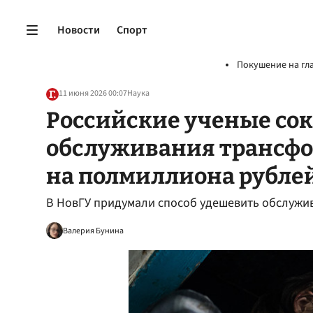
Новости
Спорт
Покушение на гл
11 июня 2026 00:07
Наука
Российские ученые со
обслуживания трансфо
на полмиллиона рубле
В НовГУ придумали способ удешевить обслужи
Валерия Бунина