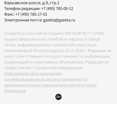
Варшавское шоссе, д.9, стр.1
Телефон редакции:
+7 (495) 785-00-12
Факс:
+7 (495) 785-17-01
Электронная почта:
gazeta@gazeta.ru
Свидетельство о регистрации СМИ Эл № ФС77-67642
выдано федеральной службой по надзору в сфере
связи, информационных технологий и массовых
коммуникаций (Роскомнадзор) 10.11.2016 г. Редакция не
несет ответственности за достоверность информации,
содержащейся в рекламных объявлениях. Редакция не
предоставляет справочной информации.
Информация об ограничениях
На информационном ресурсе применяются
рекомендательные технологии в соответствии с
Правилами
18+