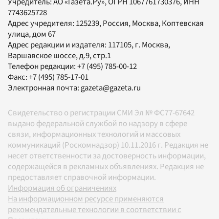
Учредитель:
АО «Газета.Ру»
, ОГРН 1067761730376, ИНН
7743625728
Адрес учредителя: 125239, Россия, Москва, Коптевская
улица, дом 67
Адрес редакции и издателя:
117105
, г.
Москва
,
Варшавское шоссе, д.9, стр.1
Телефон редакции:
+7 (495) 785-00-12
Факс:
+7 (495) 785-17-01
Электронная почта:
gazeta@gazeta.ru
Свидетельство о регистрации СМИ Эл № ФС77-67642
выдано федеральной службой по надзору в сфере
связи, информационных технологий и массовых
коммуникаций (Роскомнадзор) 10.11.2016 г. Редакция не
несет ответственности за достоверность информации,
содержащейся в рекламных объявлениях. Редакция не
предоставляет справочной информации.
Информация об ограничениях
На информационном ресурсе применяются
рекомендательные технологии в соответствии с