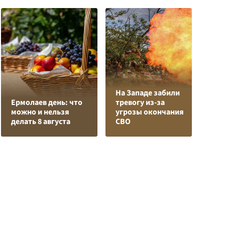
На Западе забили
К
Ермолаев день: что
тревогу из-за
Л
можно и нельзя
угрозы окончания
К
делать 8 августа
СВО
с