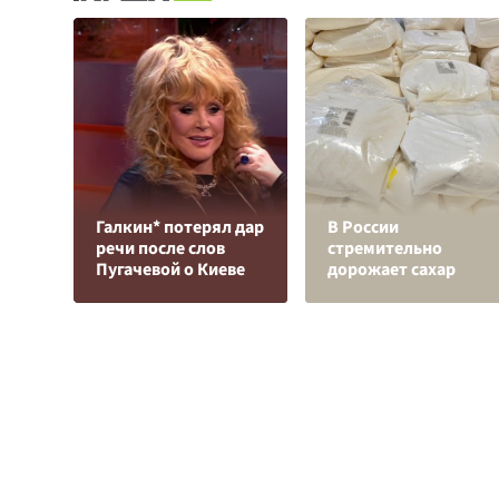
Галкин* потерял дар
В России
речи после слов
стремительно
Пугачевой о Киеве
дорожает сахар