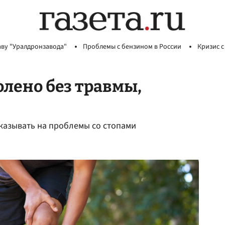
аву "Уралдронзавода"
Проблемы с бензином в России
Кризис с
олено без травмы,
указывать на проблемы со стопами