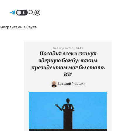
Авторизоваться
 мигрантами в Сеуте
07 августа 2026, 10:43
Посадил всех и скинул
ядерную бомбу: каким
президентом мог бы стать
ИИ
Виталий Рюмшин