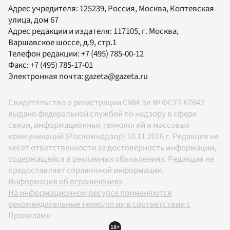
Адрес учредителя: 125239, Россия, Москва, Коптевская
улица, дом 67
Адрес редакции и издателя:
117105
, г.
Москва
,
Варшавское шоссе, д.9, стр.1
Телефон редакции:
+7 (495) 785-00-12
Факс:
+7 (495) 785-17-01
Электронная почта:
gazeta@gazeta.ru
Свидетельство о регистрации СМИ Эл № ФС77-67642
выдано федеральной службой по надзору в сфере
связи, информационных технологий и массовых
коммуникаций (Роскомнадзор) 10.11.2016 г. Редакция не
несет ответственности за достоверность информации,
содержащейся в рекламных объявлениях. Редакция не
предоставляет справочной информации.
Информация об ограничениях
На информационном ресурсе применяются
рекомендательные технологии в соответствии с
Правилами
18+