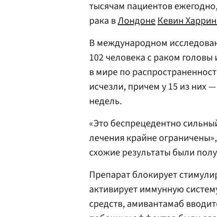
тысячам пациентов ежегодно
рака в
Лондоне
Кевин Харрин
В международном исследовани
102 человека с раком головы
в мире по распространенност
исчезли, причем у 15 из них 
недель.
«Это беспрецедентно сильный
лечения крайне ограничены»,
схожие результаты были полу
Препарат блокирует стимули
активирует иммунную систему
средств, амивантамаб вводит