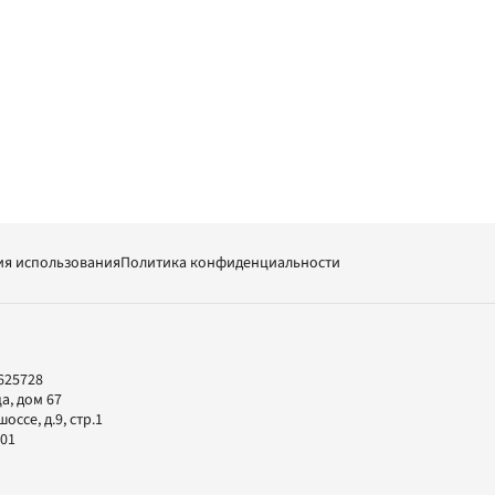
ия использования
Политика конфиденциальности
625728
а, дом 67
ссе, д.9, стр.1
-01