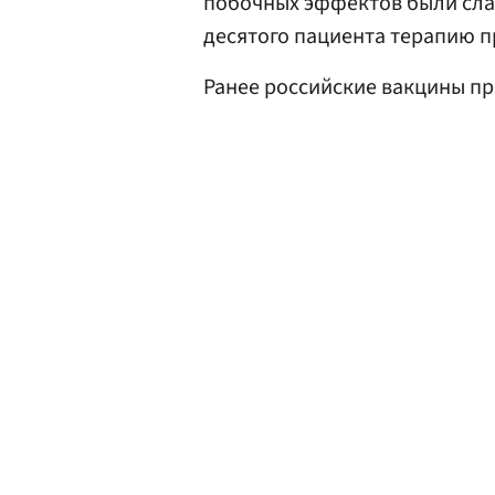
побочных эффектов были сла
десятого пациента терапию п
Ранее российские вакцины п