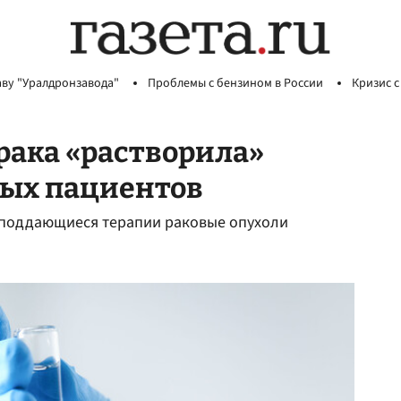
аву "Уралдронзавода"
Проблемы с бензином в России
Кризис с
рака «растворила»
ных пациентов
е поддающиеся терапии раковые опухоли