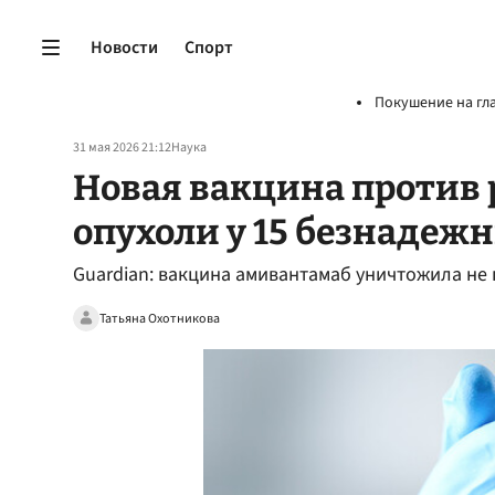
Новости
Спорт
Покушение на гл
31 мая 2026 21:12
Наука
Новая вакцина против 
опухоли у 15 безнадеж
Guardian: вакцина амивантамаб уничтожила н
Татьяна Охотникова