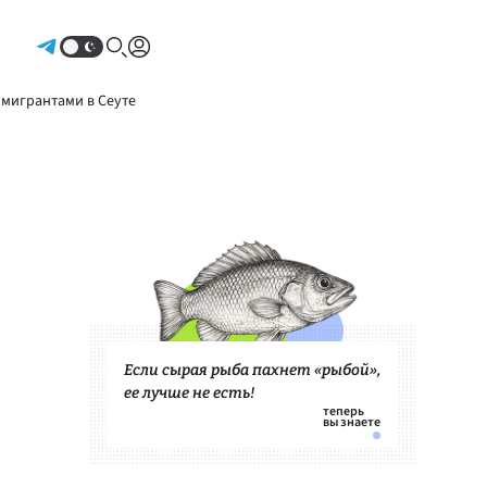
Авторизоваться
 мигрантами в Сеуте
Если сырая рыба пахнет «рыбой»,
ее лучше не есть!