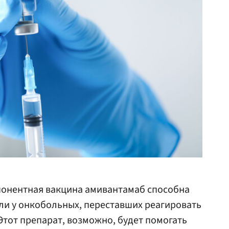
онентная вакцина амивантамаб способна
ли у онкобольных, переставших реагировать
Этот препарат, возможно, будет помогать