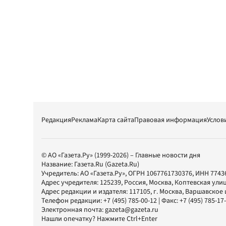
Редакция
Реклама
Карта сайта
Правовая информация
Услов
© АО «Газета.Ру» (1999-2026) – Главные новости дня
Название:
Газета.Ru
(Gazeta.Ru)
Учредитель:
АО «Газета.Ру»
, ОГРН 1067761730376, ИНН 7743
Адрес учредителя: 125239, Россия, Москва, Коптевская улиц
Адрес редакции и издателя:
117105
, г.
Москва
,
Варшавское шо
Телефон редакции:
+7 (495) 785-00-12
| Факс:
+7 (495) 785-17
Электронная почта:
gazeta@gazeta.ru
Нашли опечатку? Нажмите Ctrl+Enter