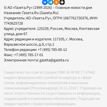
© АО «Газета.Ру» (1999-2026) – Главные новости дня
Название:
Газета.Ru
(Gazeta.Ru)
Учредитель:
АО «Газета.Ру»
, ОГРН 1067761730376, ИНН
7743625728
Адрес учредителя: 125239, Россия, Москва, Коптевская
улица, дом 67
Адрес редакции и издателя:
117105
, г.
Москва
,
Варшавское шоссе, д.9, стр.1
Телефон редакции:
+7 (495) 785-00-12
Факс:
+7 (495) 785-17-01
Электронная почта:
gazeta@gazeta.ru
Свидетельство о регистрации СМИ Эл № ФС77-67642
выдано федеральной службой по надзору в сфере
связи, информационных технологий и массовых
коммуникаций (Роскомнадзор) 10.11.2016 г. Редакция не
несет ответственности за достоверность информации,
содержащейся в рекламных объявлениях. Редакция не
предоставляет справочной информации.