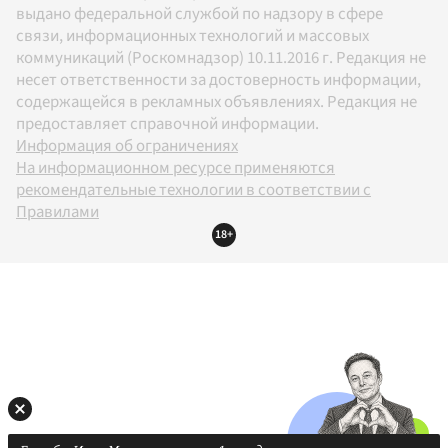
выдано федеральной службой по надзору в сфере
связи, информационных технологий и массовых
коммуникаций (Роскомнадзор) 10.11.2016 г. Редакция не
несет ответственности за достоверность информации,
содержащейся в рекламных объявлениях. Редакция не
предоставляет справочной информации.
Информация об ограничениях
На информационном ресурсе применяются
рекомендательные технологии в соответствии с
Правилами
18+