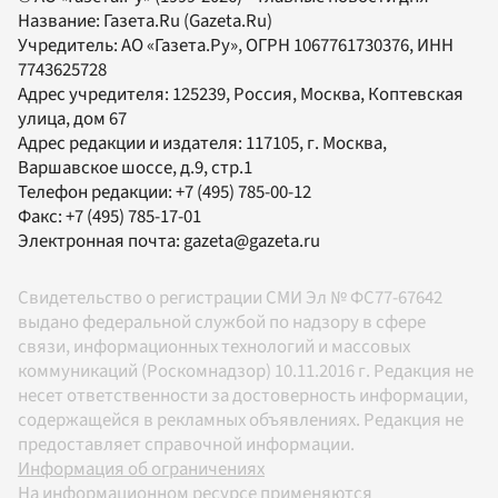
Название:
Газета.Ru
(Gazeta.Ru)
Учредитель:
АО «Газета.Ру»
, ОГРН 1067761730376, ИНН
7743625728
Адрес учредителя: 125239, Россия, Москва, Коптевская
улица, дом 67
Адрес редакции и издателя:
117105
, г.
Москва
,
Варшавское шоссе, д.9, стр.1
Телефон редакции:
+7 (495) 785-00-12
Факс:
+7 (495) 785-17-01
Электронная почта:
gazeta@gazeta.ru
Свидетельство о регистрации СМИ Эл № ФС77-67642
выдано федеральной службой по надзору в сфере
связи, информационных технологий и массовых
коммуникаций (Роскомнадзор) 10.11.2016 г. Редакция не
несет ответственности за достоверность информации,
содержащейся в рекламных объявлениях. Редакция не
предоставляет справочной информации.
Информация об ограничениях
На информационном ресурсе применяются