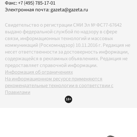
Факс:
+7 (495) 785-17-01
Электронная почта:
gazeta@gazeta.ru
Свидетельство о регистрации СМИ Эл № ФС77-67642
выдано федеральной службой по надзору в сфере
связи, информационных технологий и массовых
коммуникаций (Роскомнадзор) 10.11.2016 г. Редакция не
несет ответственности за достоверность информации,
содержащейся в рекламных объявлениях. Редакция не
предоставляет справочной информации.
Информация об ограничениях
На информационном ресурсе применяются
рекомендательные технологии в соответствии с
Правилами
18+