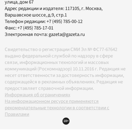
улица, дом 67
Адрес редакции и издателя:
117105
, г.
Москва
,
Варшавское шоссе, д.9, стр.1
Телефон редакции:
+7 (495) 785-00-12
Факс:
+7 (495) 785-17-01
Электронная почта:
gazeta@gazeta.ru
Свидетельство о регистрации СМИ Эл № ФС77-67642
выдано федеральной службой по надзору в сфере
связи, информационных технологий и массовых
коммуникаций (Роскомнадзор) 10.11.2016 г. Редакция не
несет ответственности за достоверность информации,
содержащейся в рекламных объявлениях. Редакция не
предоставляет справочной информации.
Информация об ограничениях
На информационном ресурсе применяются
рекомендательные технологии в соответствии с
Правилами
18+