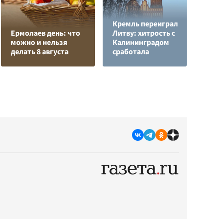
Кремль переиграл
Н
Ермолаев день: что
Литву: хитрость с
т
можно и нельзя
Калининградом
у
делать 8 августа
сработала
С