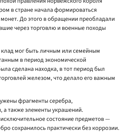
эпохой правления норвежского короля
ром в стране начала формироваться
 монет. До этого в обращении преобладали
вшие через торговлю и военные походы
 клад мог быть личным или семейным
ятанным в период экономической
была сделана находка, в тот период был
 торговлей железом, что делало его важным
ружены фрагменты серебра,
, а также элементы украшений.
 исключительное состояние предметов —
ебро сохранилось практически без коррозии.