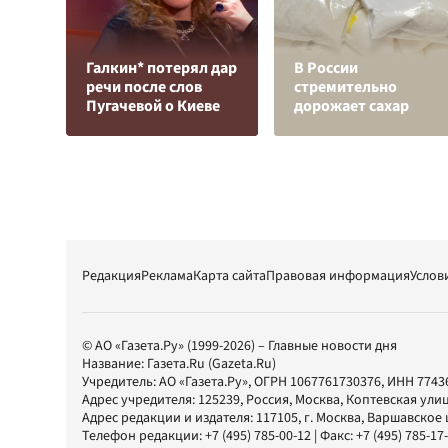
Галкин* потерял дар
В России
речи после слов
стремительно
Пугачевой о Киеве
дорожает сахар
Редакция
Реклама
Карта сайта
Правовая информация
Услов
© АО «Газета.Ру» (1999-2026) – Главные новости дня
Название:
Газета.Ru
(Gazeta.Ru)
Учредитель:
АО «Газета.Ру»
, ОГРН 1067761730376, ИНН 7743
Адрес учредителя: 125239, Россия, Москва, Коптевская улиц
Адрес редакции и издателя:
117105
, г.
Москва
,
Варшавское шо
Телефон редакции:
+7 (495) 785-00-12
| Факс:
+7 (495) 785-17