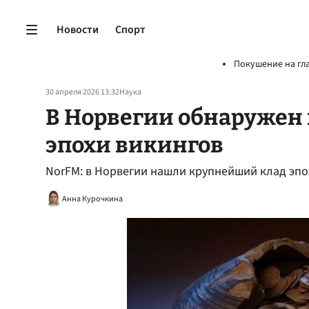
Новости
Спорт
Покушение на гл
30 апреля 2026 13:32
Наука
В Норвегии обнаружен
эпохи викингов
NorFМ: в Норвегии нашли крупнейший клад эпох
Анна Курочкина