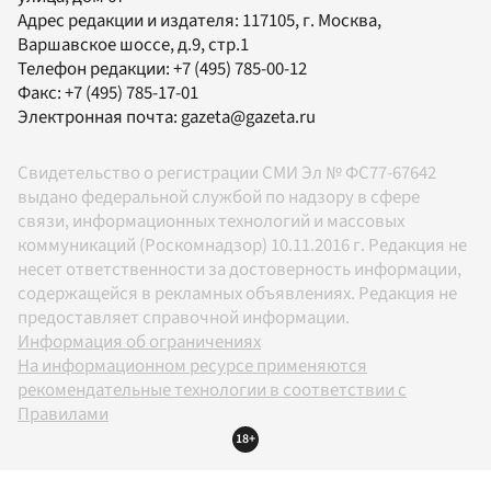
Адрес редакции и издателя:
117105
, г.
Москва
,
Варшавское шоссе, д.9, стр.1
Телефон редакции:
+7 (495) 785-00-12
Факс:
+7 (495) 785-17-01
Электронная почта:
gazeta@gazeta.ru
Свидетельство о регистрации СМИ Эл № ФС77-67642
выдано федеральной службой по надзору в сфере
связи, информационных технологий и массовых
коммуникаций (Роскомнадзор) 10.11.2016 г. Редакция не
несет ответственности за достоверность информации,
содержащейся в рекламных объявлениях. Редакция не
предоставляет справочной информации.
Информация об ограничениях
На информационном ресурсе применяются
рекомендательные технологии в соответствии с
Правилами
18+