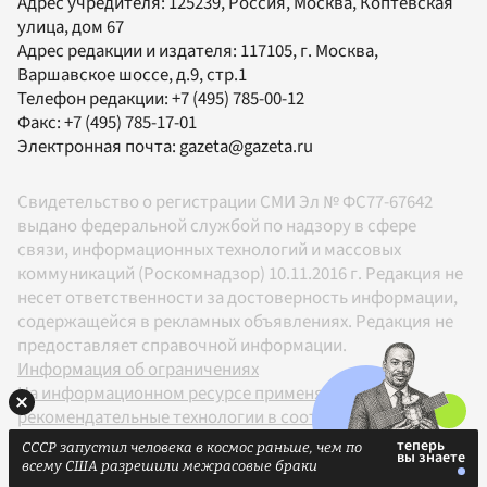
Адрес учредителя: 125239, Россия, Москва, Коптевская
улица, дом 67
Адрес редакции и издателя:
117105
, г.
Москва
,
Варшавское шоссе, д.9, стр.1
Телефон редакции:
+7 (495) 785-00-12
Факс:
+7 (495) 785-17-01
Электронная почта:
gazeta@gazeta.ru
Свидетельство о регистрации СМИ Эл № ФС77-67642
выдано федеральной службой по надзору в сфере
связи, информационных технологий и массовых
коммуникаций (Роскомнадзор) 10.11.2016 г. Редакция не
несет ответственности за достоверность информации,
содержащейся в рекламных объявлениях. Редакция не
предоставляет справочной информации.
Информация об ограничениях
На информационном ресурсе применяются
рекомендательные технологии в соответствии с
Правилами
СССР запустил человека в космос раньше, чем по
18+
всему США разрешили межрасовые браки