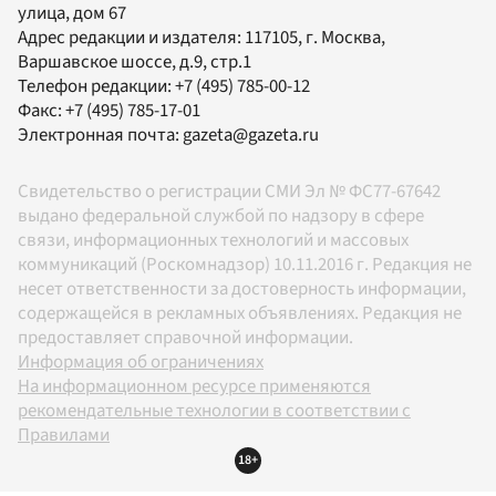
улица, дом 67
Адрес редакции и издателя:
117105
, г.
Москва
,
Варшавское шоссе, д.9, стр.1
Телефон редакции:
+7 (495) 785-00-12
Факс:
+7 (495) 785-17-01
Электронная почта:
gazeta@gazeta.ru
Свидетельство о регистрации СМИ Эл № ФС77-67642
выдано федеральной службой по надзору в сфере
связи, информационных технологий и массовых
коммуникаций (Роскомнадзор) 10.11.2016 г. Редакция не
несет ответственности за достоверность информации,
содержащейся в рекламных объявлениях. Редакция не
предоставляет справочной информации.
Информация об ограничениях
На информационном ресурсе применяются
рекомендательные технологии в соответствии с
Правилами
18+