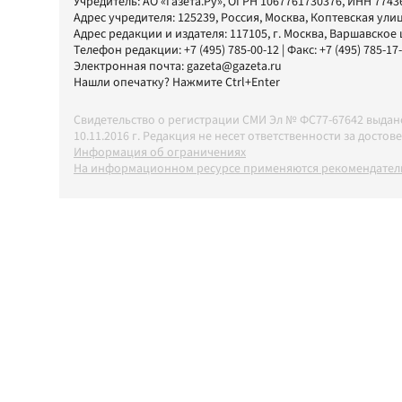
Учредитель:
АО «Газета.Ру»
, ОГРН 1067761730376, ИНН 7743
Адрес учредителя: 125239, Россия, Москва, Коптевская улиц
Адрес редакции и издателя:
117105
, г.
Москва
,
Варшавское шо
Телефон редакции:
+7 (495) 785-00-12
| Факс:
+7 (495) 785-17
Электронная почта:
gazeta@gazeta.ru
Нашли опечатку? Нажмите Ctrl+Enter
Свидетельство о регистрации СМИ Эл № ФС77-67642 выда
10.11.2016 г. Редакция не несет ответственности за дос
Информация об ограничениях
На информационном ресурсе применяются рекомендатель