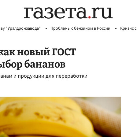
аву "Уралдронзавода"
Проблемы с бензином в России
Кризис с
как новый ГОСТ
ыбор бананов
нанам и продукции для переработки