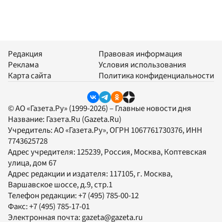
Редакция
Правовая информация
Реклама
Условия использования
Карта сайта
Политика конфиденциальности
© АО «Газета.Ру» (1999-2026) – Главные новости дня
Название:
Газета.Ru
(Gazeta.Ru)
Учредитель:
АО «Газета.Ру»
, ОГРН 1067761730376, ИНН
7743625728
Адрес учредителя: 125239, Россия, Москва, Коптевская
улица, дом 67
Адрес редакции и издателя:
117105
, г.
Москва
,
Варшавское шоссе, д.9, стр.1
Телефон редакции:
+7 (495) 785-00-12
Факс:
+7 (495) 785-17-01
Электронная почта:
gazeta@gazeta.ru