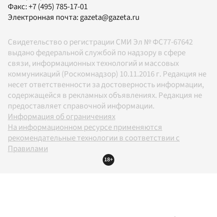
Факс:
+7 (495) 785-17-01
Электронная почта:
gazeta@gazeta.ru
Свидетельство о регистрации СМИ Эл № ФС77-67642
выдано федеральной службой по надзору в сфере
связи, информационных технологий и массовых
коммуникаций (Роскомнадзор) 10.11.2016 г. Редакция не
несет ответственности за достоверность информации,
содержащейся в рекламных объявлениях. Редакция не
предоставляет справочной информации.
Информация об ограничениях
На информационном ресурсе применяются
рекомендательные технологии в соответствии с
Правилами
18+