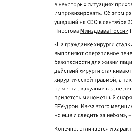
в некоторых ситуациях прихо
импровизировать. Об этом ра
ушедший на СВО в сентябре 20
Пирогова
Минздрава России
«На гражданке хирурги сталк
выполняют оперативное лече
безопасности для жизни паци
действий хирурги сталкивают
хирургической травмой, а та
на места эвакуации в зоне л
прилететь минометный снаряд
FPV-дрон. Из-за этого медиц
но еще и следить за небом», –
Конечно, отличается и характ