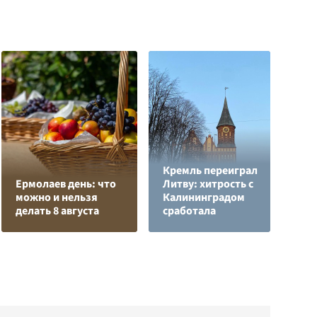
Кремль переиграл
Л
Ермолаев день: что
Литву: хитрость с
з
можно и нельзя
Калининградом
в
делать 8 августа
сработала
р