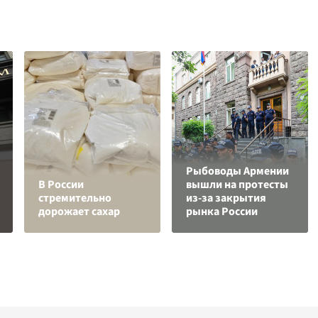
Рыбоводы Армении
В России
вышли на протесты
стремительно
из-за закрытия
дорожает сахар
рынка России