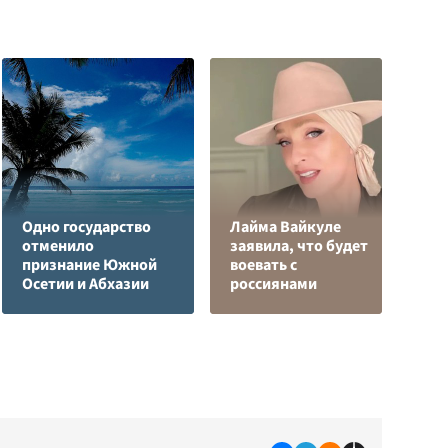
Одно государство
Лайма Вайкуле
Р
отменило
заявила, что будет
н
признание Южной
воевать с
п
Осетии и Абхазии
россиянами
К