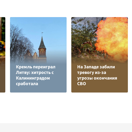
Кремль переиграл
На Западе забили
Литву: хитрость с
тревогу из-за
Калининградом
угрозы окончания
сработала
СВО