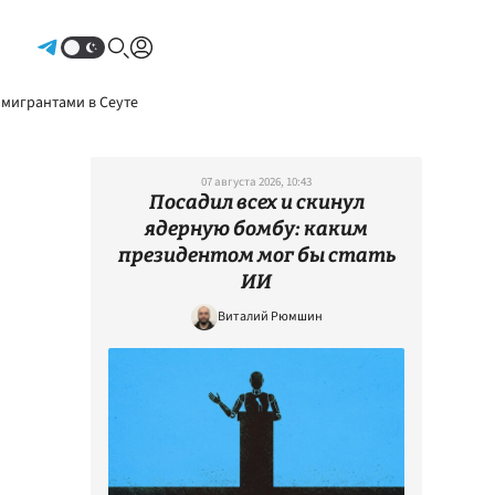
Авторизоваться
 мигрантами в Сеуте
07 августа 2026, 10:43
Посадил всех и скинул
ядерную бомбу: каким
президентом мог бы стать
ИИ
Виталий Рюмшин