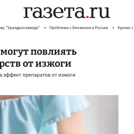
аву "Уралдронзавода"
Проблемы с бензином в России
Кризис с
 могут повлиять
рств от изжоги
на эффект препаратов от изжоги