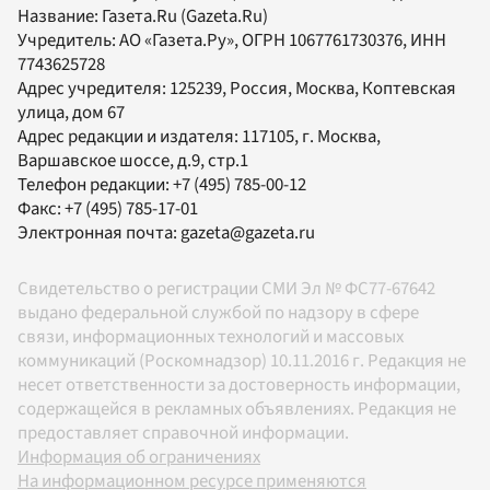
Название:
Газета.Ru
(Gazeta.Ru)
Учредитель:
АО «Газета.Ру»
, ОГРН 1067761730376, ИНН
7743625728
Адрес учредителя: 125239, Россия, Москва, Коптевская
улица, дом 67
Адрес редакции и издателя:
117105
, г.
Москва
,
Варшавское шоссе, д.9, стр.1
Телефон редакции:
+7 (495) 785-00-12
Факс:
+7 (495) 785-17-01
Электронная почта:
gazeta@gazeta.ru
Свидетельство о регистрации СМИ Эл № ФС77-67642
выдано федеральной службой по надзору в сфере
связи, информационных технологий и массовых
коммуникаций (Роскомнадзор) 10.11.2016 г. Редакция не
несет ответственности за достоверность информации,
содержащейся в рекламных объявлениях. Редакция не
предоставляет справочной информации.
Информация об ограничениях
На информационном ресурсе применяются