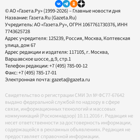
© АО «Газета.Ру» (1999-2026) – Главные новости дня
Название:
Газета.Ru
(Gazeta.Ru)
Учредитель:
АО «Газета.Ру»
, ОГРН 1067761730376, ИНН
7743625728
Адрес учредителя: 125239, Россия, Москва, Коптевская
улица, дом 67
Адрес редакции и издателя:
117105
, г.
Москва
,
Варшавское шоссе, д.9, стр.1
Телефон редакции:
+7 (495) 785-00-12
Факс:
+7 (495) 785-17-01
Электронная почта:
gazeta@gazeta.ru
Свидетельство о регистрации СМИ Эл № ФС77-67642
выдано федеральной службой по надзору в сфере
связи, информационных технологий и массовых
коммуникаций (Роскомнадзор) 10.11.2016 г. Редакция не
несет ответственности за достоверность информации,
содержащейся в рекламных объявлениях. Редакция не
предоставляет справочной информации.