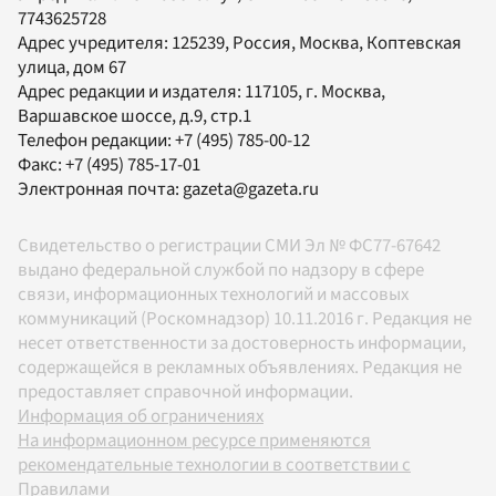
7743625728
Адрес учредителя: 125239, Россия, Москва, Коптевская
улица, дом 67
Адрес редакции и издателя:
117105
, г.
Москва
,
Варшавское шоссе, д.9, стр.1
Телефон редакции:
+7 (495) 785-00-12
Факс:
+7 (495) 785-17-01
Электронная почта:
gazeta@gazeta.ru
Свидетельство о регистрации СМИ Эл № ФС77-67642
выдано федеральной службой по надзору в сфере
связи, информационных технологий и массовых
коммуникаций (Роскомнадзор) 10.11.2016 г. Редакция не
несет ответственности за достоверность информации,
содержащейся в рекламных объявлениях. Редакция не
предоставляет справочной информации.
Информация об ограничениях
На информационном ресурсе применяются
рекомендательные технологии в соответствии с
Правилами