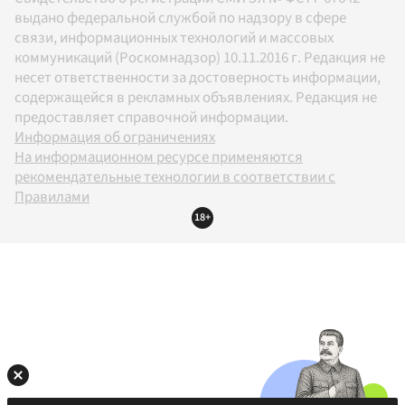
выдано федеральной службой по надзору в сфере
связи, информационных технологий и массовых
коммуникаций (Роскомнадзор) 10.11.2016 г. Редакция не
несет ответственности за достоверность информации,
содержащейся в рекламных объявлениях. Редакция не
предоставляет справочной информации.
Информация об ограничениях
На информационном ресурсе применяются
рекомендательные технологии в соответствии с
Правилами
18+