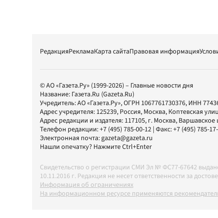
Редакция
Реклама
Карта сайта
Правовая информация
Услов
© АО «Газета.Ру» (1999-2026) – Главные новости дня
Название:
Газета.Ru
(Gazeta.Ru)
Учредитель:
АО «Газета.Ру»
, ОГРН 1067761730376, ИНН 7743
Адрес учредителя: 125239, Россия, Москва, Коптевская улиц
Адрес редакции и издателя:
117105
, г.
Москва
,
Варшавское шо
Телефон редакции:
+7 (495) 785-00-12
| Факс:
+7 (495) 785-17
Электронная почта:
gazeta@gazeta.ru
Нашли опечатку? Нажмите Ctrl+Enter
Свидетельство о регистрации СМИ Эл № ФС77-67642 выда
10.11.2016 г. Редакция не несет ответственности за дос
Информация об ограничениях
На информационном ресурсе применяются рекомендатель