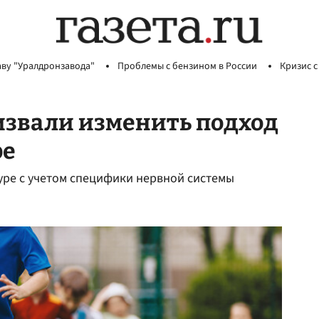
аву "Уралдронзавода"
Проблемы с бензином в России
Кризис с
извали изменить подход
ре
уре с учетом специфики нервной системы