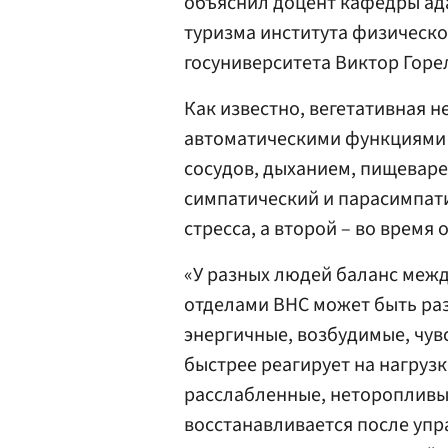
объяснил доцент кафедры ад
туризма института физическо
госуниверситета Виктор Горе
Как известно, вегетативная н
автоматическими функциями в
сосудов, дыханием, пищеварен
симпатический и парасимпати
стресса, а второй – во время 
«У разных людей баланс меж
отделами ВНС может быть раз
энергичные, возбудимые, чув
быстрее реагирует на нагруз
расслабленные, неторопливые
восстанавливается после упра