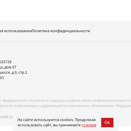
ия использования
Политика конфиденциальности
625728
а, дом 67
ссе, д.9, стр.1
-01
но федеральной службой по надзору в сфере связи, информационных т
товерность информации, содержащейся в рекламных объявлениях. Редак
ные технологии в соответствии с Правилами
На сайте используются cookies. Продолжая
Ok
использовать сайт, вы принимаете
условия