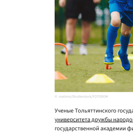
matimix/Shutterstock/FOTODOM
Ученые Тольяттинского госуд
университета дружбы народо
государственной академии фи