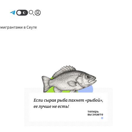
Авторизоваться
 мигрантами в Сеуте
Если сырая рыба пахнет «рыбой»,
ее лучше не есть!