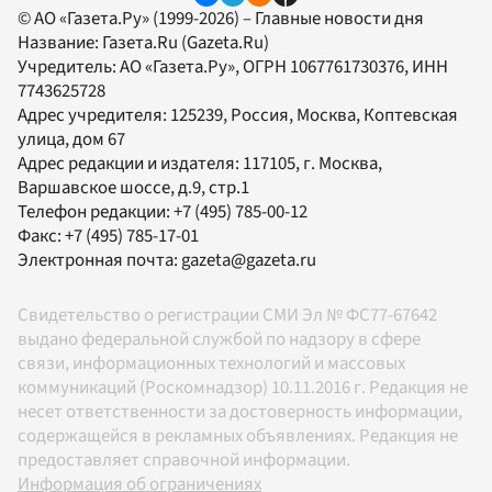
© АО «Газета.Ру» (1999-2026) – Главные новости дня
Название:
Газета.Ru
(Gazeta.Ru)
Учредитель:
АО «Газета.Ру»
, ОГРН 1067761730376, ИНН
7743625728
Адрес учредителя: 125239, Россия, Москва, Коптевская
улица, дом 67
Адрес редакции и издателя:
117105
, г.
Москва
,
Варшавское шоссе, д.9, стр.1
Телефон редакции:
+7 (495) 785-00-12
Факс:
+7 (495) 785-17-01
Электронная почта:
gazeta@gazeta.ru
Свидетельство о регистрации СМИ Эл № ФС77-67642
выдано федеральной службой по надзору в сфере
связи, информационных технологий и массовых
коммуникаций (Роскомнадзор) 10.11.2016 г. Редакция не
несет ответственности за достоверность информации,
содержащейся в рекламных объявлениях. Редакция не
предоставляет справочной информации.
Информация об ограничениях