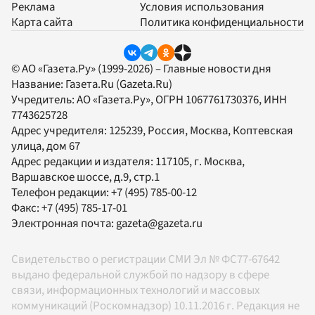
Реклама
Условия использования
Карта сайта
Политика конфиденциальности
© АО «Газета.Ру» (1999-2026) – Главные новости дня
Название:
Газета.Ru
(Gazeta.Ru)
Учредитель:
АО «Газета.Ру»
, ОГРН 1067761730376, ИНН
7743625728
Адрес учредителя: 125239, Россия, Москва, Коптевская
улица, дом 67
Адрес редакции и издателя:
117105
, г.
Москва
,
Варшавское шоссе, д.9, стр.1
Телефон редакции:
+7 (495) 785-00-12
Факс:
+7 (495) 785-17-01
Электронная почта:
gazeta@gazeta.ru
Свидетельство о регистрации СМИ Эл № ФС77-67642
выдано федеральной службой по надзору в сфере
связи, информационных технологий и массовых
коммуникаций (Роскомнадзор) 10.11.2016 г. Редакция не