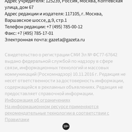
Адрес учредителя: 125239, Россия, Москва, Коптевская
улица, дом 67
Адрес редакции и издателя:
117105
, г.
Москва
,
Варшавское шоссе, д.9, стр.1
Телефон редакции:
+7 (495) 785-00-12
Факс:
+7 (495) 785-17-01
Электронная почта:
gazeta@gazeta.ru
Свидетельство о регистрации СМИ Эл № ФС77-67642
выдано федеральной службой по надзору в сфере
связи, информационных технологий и массовых
коммуникаций (Роскомнадзор) 10.11.2016 г. Редакция не
несет ответственности за достоверность информации,
содержащейся в рекламных объявлениях. Редакция не
предоставляет справочной информации.
Информация об ограничениях
На информационном ресурсе применяются
рекомендательные технологии в соответствии с
Правилами
18+