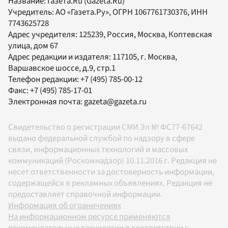
Название:
Газета.Ru
(Gazeta.Ru)
Учредитель:
АО «Газета.Ру»
, ОГРН 1067761730376, ИНН
7743625728
Адрес учредителя: 125239, Россия, Москва, Коптевская
улица, дом 67
Адрес редакции и издателя:
117105
, г.
Москва
,
Варшавское шоссе, д.9, стр.1
Телефон редакции:
+7 (495) 785-00-12
Факс:
+7 (495) 785-17-01
Электронная почта:
gazeta@gazeta.ru
Свидетельство о регистрации СМИ Эл № ФС77-67642
выдано федеральной службой по надзору в сфере
связи, информационных технологий и массовых
коммуникаций (Роскомнадзор) 10.11.2016 г. Редакция не
несет ответственности за достоверность информации,
содержащейся в рекламных объявлениях. Редакция не
предоставляет справочной информации.
Информация об ограничениях
На информационном ресурсе применяются