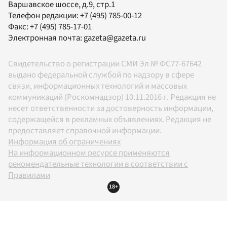
Варшавское шоссе, д.9, стр.1
Телефон редакции:
+7 (495) 785-00-12
Факс:
+7 (495) 785-17-01
Электронная почта:
gazeta@gazeta.ru
Свидетельство о регистрации СМИ Эл № ФС77-67642
выдано федеральной службой по надзору в сфере
связи, информационных технологий и массовых
коммуникаций (Роскомнадзор) 10.11.2016 г. Редакция не
несет ответственности за достоверность информации,
содержащейся в рекламных объявлениях. Редакция не
предоставляет справочной информации.
Информация об ограничениях
На информационном ресурсе применяются
рекомендательные технологии в соответствии с
Правилами
18+