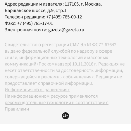
Адрес редакции и издателя:
117105
, г.
Москва
,
Варшавское шоссе, д.9, стр.1
Телефон редакции:
+7 (495) 785-00-12
Факс:
+7 (495) 785-17-01
Электронная почта:
gazeta@gazeta.ru
Свидетельство о регистрации СМИ Эл № ФС77-67642
выдано федеральной службой по надзору в сфере
связи, информационных технологий и массовых
коммуникаций (Роскомнадзор) 10.11.2016 г. Редакция не
несет ответственности за достоверность информации,
содержащейся в рекламных объявлениях. Редакция не
предоставляет справочной информации.
Информация об ограничениях
На информационном ресурсе применяются
рекомендательные технологии в соответствии с
Правилами
18+