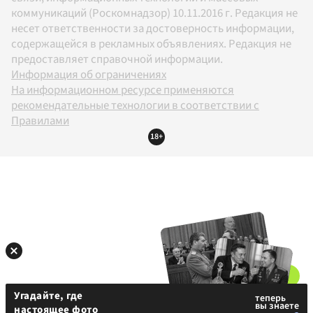
коммуникаций (Роскомнадзор) 10.11.2016 г. Редакция не
несет ответственности за достоверность информации,
содержащейся в рекламных объявлениях. Редакция не
предоставляет справочной информации.
Информация об ограничениях
На информационном ресурсе применяются
рекомендательные технологии в соответствии с
Правилами
18+
Угадайте, где
настоящее фото