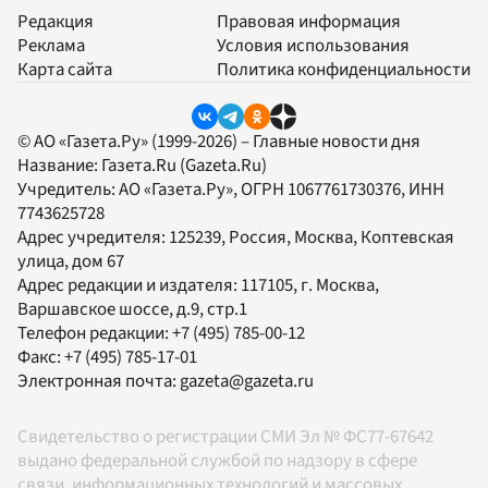
Редакция
Правовая информация
Реклама
Условия использования
Карта сайта
Политика конфиденциальности
© АО «Газета.Ру» (1999-2026) – Главные новости дня
Название:
Газета.Ru
(Gazeta.Ru)
Учредитель:
АО «Газета.Ру»
, ОГРН 1067761730376, ИНН
7743625728
Адрес учредителя: 125239, Россия, Москва, Коптевская
улица, дом 67
Адрес редакции и издателя:
117105
, г.
Москва
,
Варшавское шоссе, д.9, стр.1
Телефон редакции:
+7 (495) 785-00-12
Факс:
+7 (495) 785-17-01
Электронная почта:
gazeta@gazeta.ru
Свидетельство о регистрации СМИ Эл № ФС77-67642
выдано федеральной службой по надзору в сфере
связи, информационных технологий и массовых