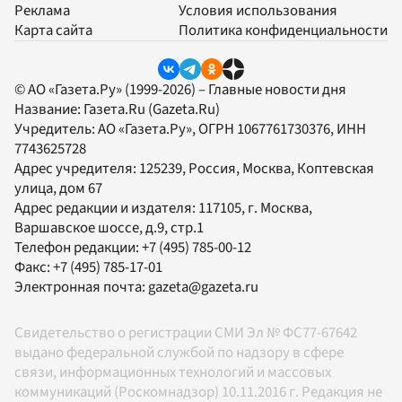
Реклама
Условия использования
Карта сайта
Политика конфиденциальности
© АО «Газета.Ру» (1999-2026) – Главные новости дня
Название:
Газета.Ru
(Gazeta.Ru)
Учредитель:
АО «Газета.Ру»
, ОГРН 1067761730376, ИНН
7743625728
Адрес учредителя: 125239, Россия, Москва, Коптевская
улица, дом 67
Адрес редакции и издателя:
117105
, г.
Москва
,
Варшавское шоссе, д.9, стр.1
Телефон редакции:
+7 (495) 785-00-12
Факс:
+7 (495) 785-17-01
Электронная почта:
gazeta@gazeta.ru
Свидетельство о регистрации СМИ Эл № ФС77-67642
выдано федеральной службой по надзору в сфере
связи, информационных технологий и массовых
коммуникаций (Роскомнадзор) 10.11.2016 г. Редакция не