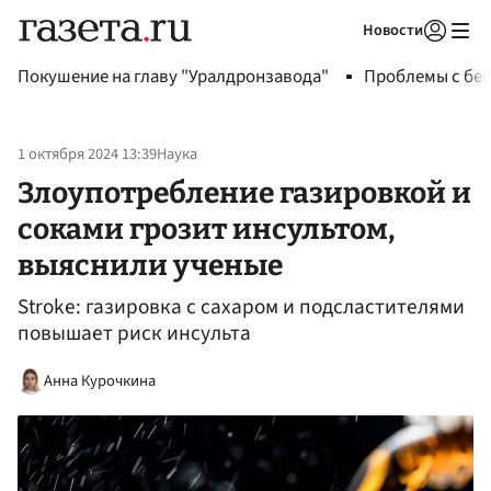
Новости
Авторизоваться
Покушение на главу "Уралдронзавода"
Проблемы с бен
1 октября 2024 13:39
Наука
Злоупотребление газировкой и
соками грозит инсультом,
выяснили ученые
Stroke: газировка с сахаром и подсластителями
повышает риск инсульта
Анна Курочкина