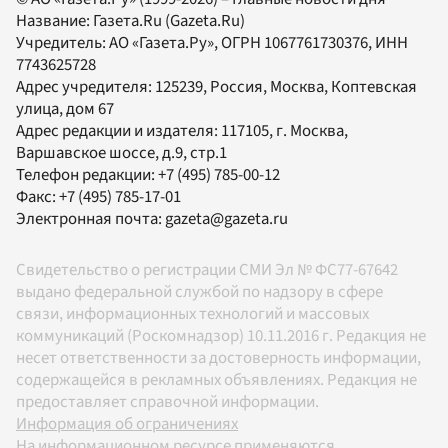
Название:
Газета.Ru
(Gazeta.Ru)
Учредитель:
АО «Газета.Ру»
, ОГРН 1067761730376, ИНН
7743625728
Адрес учредителя: 125239, Россия, Москва, Коптевская
улица, дом 67
Адрес редакции и издателя:
117105
, г.
Москва
,
Варшавское шоссе, д.9, стр.1
Телефон редакции:
+7 (495) 785-00-12
Факс:
+7 (495) 785-17-01
Электронная почта:
gazeta@gazeta.ru
Свидетельство о регистрации СМИ Эл № ФС77-67642
выдано федеральной службой по надзору в сфере
связи, информационных технологий и массовых
коммуникаций (Роскомнадзор) 10.11.2016 г. Редакция не
несет ответственности за достоверность информации,
содержащейся в рекламных объявлениях. Редакция не
предоставляет справочной информации.
Информация об ограничениях
На информационном ресурсе применяются