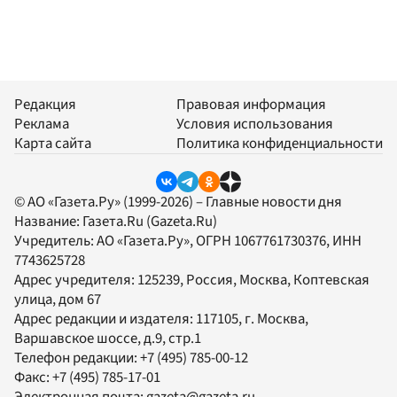
Редакция
Правовая информация
Реклама
Условия использования
Карта сайта
Политика конфиденциальности
© АО «Газета.Ру» (1999-2026) – Главные новости дня
Название:
Газета.Ru
(Gazeta.Ru)
Учредитель:
АО «Газета.Ру»
, ОГРН 1067761730376, ИНН
7743625728
Адрес учредителя: 125239, Россия, Москва, Коптевская
улица, дом 67
Адрес редакции и издателя:
117105
, г.
Москва
,
Варшавское шоссе, д.9, стр.1
Телефон редакции:
+7 (495) 785-00-12
Факс:
+7 (495) 785-17-01
Электронная почта:
gazeta@gazeta.ru