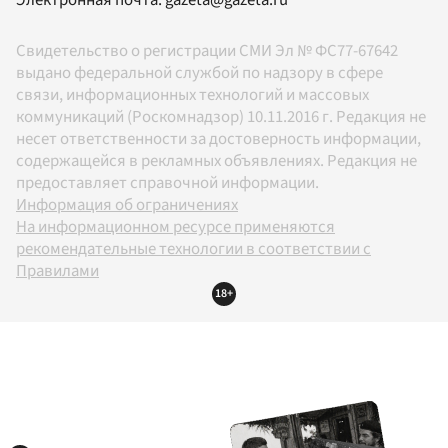
Свидетельство о регистрации СМИ Эл № ФС77-67642
выдано федеральной службой по надзору в сфере
связи, информационных технологий и массовых
коммуникаций (Роскомнадзор) 10.11.2016 г. Редакция не
несет ответственности за достоверность информации,
содержащейся в рекламных объявлениях. Редакция не
предоставляет справочной информации.
Информация об ограничениях
На информационном ресурсе применяются
рекомендательные технологии в соответствии с
Правилами
18+