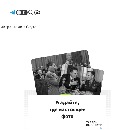
Авторизоваться
 мигрантами в Сеуте
Угадайте,
где настоящее
фото