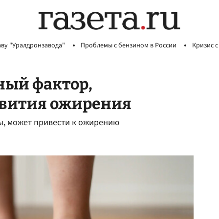
аву "Уралдронзавода"
Проблемы с бензином в России
Кризис с
ный фактор,
вития ожирения
ны, может привести к ожирению