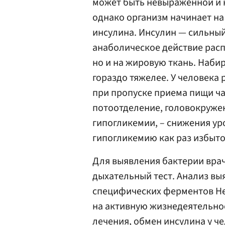
может быть невыраженной и н
однако организм начинает на
инсулина. Инсулин — сильный
анаболическое действие расп
но и на жировую ткань. Набир
гораздо тяжелее. У человека
при пропуске приема пищи ча
потоотделение, головокруже
гипогликемии, – снижения уро
гипогликемию как раз избыток
Для выявления бактерии вра
дыхательный тест. Анализ вы
специфических ферментов Hel
на активную жизнедеятельно
лечения, обмен инсулина у ч