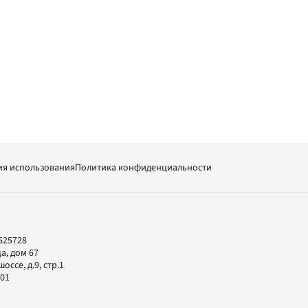
ия использования
Политика конфиденциальности
625728
а, дом 67
ссе, д.9, стр.1
-01