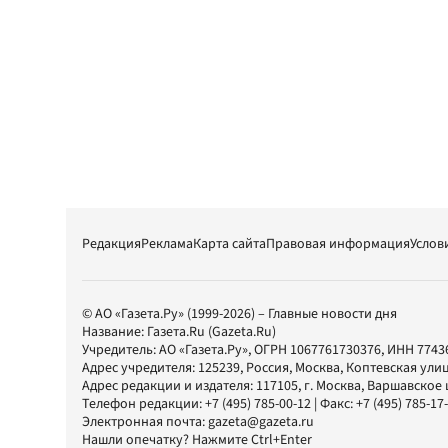
Редакция
Реклама
Карта сайта
Правовая информация
Услов
© АО «Газета.Ру» (1999-2026) – Главные новости дня
Название:
Газета.Ru
(Gazeta.Ru)
Учредитель:
АО «Газета.Ру»
, ОГРН 1067761730376, ИНН 7743
Адрес учредителя: 125239, Россия, Москва, Коптевская улиц
Адрес редакции и издателя:
117105
, г.
Москва
,
Варшавское шо
Телефон редакции:
+7 (495) 785-00-12
| Факс:
+7 (495) 785-17
Электронная почта:
gazeta@gazeta.ru
Нашли опечатку? Нажмите Ctrl+Enter