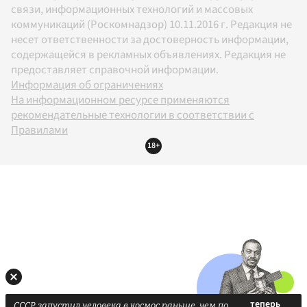
связи, информационных технологий и массовых
коммуникаций (Роскомнадзор) 10.11.2016 г. Редакция не
несет ответственности за достоверность информации,
содержащейся в рекламных объявлениях. Редакция не
предоставляет справочной информации.
Информация об ограничениях
На информационном ресурсе применяются
рекомендательные технологии в соответствии с
Правилами
18+
СССР запустил человека в космос раньше, чем по