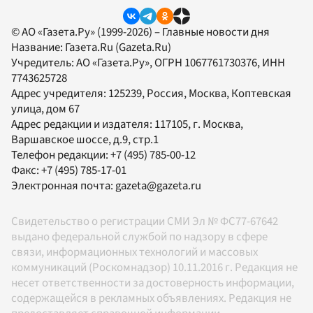
© АО «Газета.Ру» (1999-2026) – Главные новости дня
Название:
Газета.Ru
(Gazeta.Ru)
Учредитель:
АО «Газета.Ру»
, ОГРН 1067761730376, ИНН
7743625728
Адрес учредителя: 125239, Россия, Москва, Коптевская
улица, дом 67
Адрес редакции и издателя:
117105
, г.
Москва
,
Варшавское шоссе, д.9, стр.1
Телефон редакции:
+7 (495) 785-00-12
Факс:
+7 (495) 785-17-01
Электронная почта:
gazeta@gazeta.ru
Свидетельство о регистрации СМИ Эл № ФС77-67642
выдано федеральной службой по надзору в сфере
связи, информационных технологий и массовых
коммуникаций (Роскомнадзор) 10.11.2016 г. Редакция не
несет ответственности за достоверность информации,
содержащейся в рекламных объявлениях. Редакция не