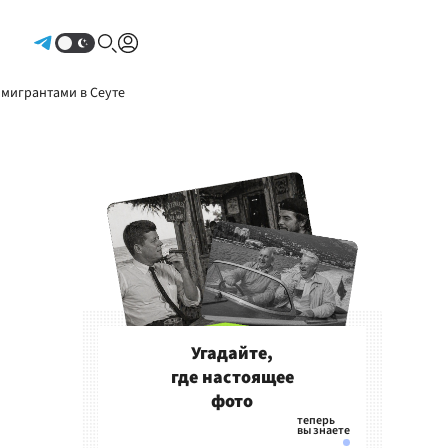
Авторизоваться
 мигрантами в Сеуте
Угадайте,
где настоящее
фото