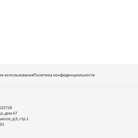
ия использования
Политика конфиденциальности
625728
а, дом 67
ссе, д.9, стр.1
-01