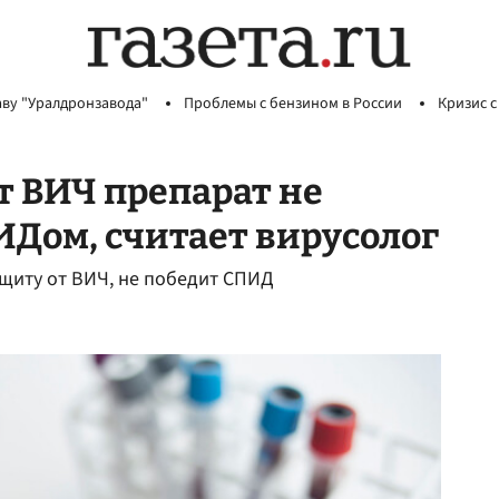
аву "Уралдронзавода"
Проблемы с бензином в России
Кризис с
 ВИЧ препарат не
ИДом, считает вирусолог
щиту от ВИЧ, не победит СПИД