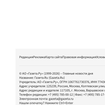
Редакция
Реклама
Карта сайта
Правовая информация
Услов
© АО «Газета.Ру» (1999-2026) – Главные новости дня
Название:
Газета.Ru
(Gazeta.Ru)
Учредитель:
АО «Газета.Ру»
, ОГРН 1067761730376, ИНН 7743
Адрес учредителя: 125239, Россия, Москва, Коптевская улиц
Адрес редакции и издателя:
117105
, г.
Москва
,
Варшавское шо
Телефон редакции:
+7 (495) 785-00-12
| Факс:
+7 (495) 785-17
Электронная почта:
gazeta@gazeta.ru
Нашли опечатку? Нажмите Ctrl+Enter