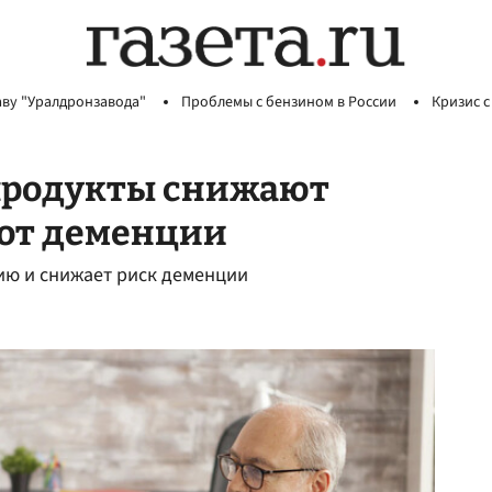
аву "Уралдронзавода"
Проблемы с бензином в России
Кризис с
 продукты снижают
от деменции
ию и снижает риск деменции