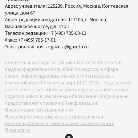
Адрес учредителя: 125239, Россия, Москва, Коптевская
улица, дом 67
Адрес редакции и издателя:
117105
, г.
Москва
,
Варшавское шоссе, д.9, стр.1
Телефон редакции:
+7 (495) 785-00-12
Факс:
+7 (495) 785-17-01
Электронная почта:
gazeta@gazeta.ru
Свидетельство о регистрации СМИ Эл № ФС77-67642
выдано федеральной службой по надзору в сфере
связи, информационных технологий и массовых
коммуникаций (Роскомнадзор) 10.11.2016 г. Редакция не
несет ответственности за достоверность информации,
содержащейся в рекламных объявлениях. Редакция не
предоставляет справочной информации.
Информация об ограничениях
На информационном ресурсе применяются
рекомендательные технологии в соответствии с
Правилами
18+