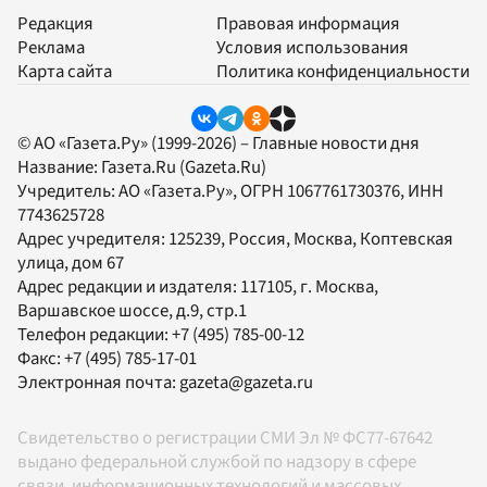
Редакция
Правовая информация
Реклама
Условия использования
Карта сайта
Политика конфиденциальности
© АО «Газета.Ру» (1999-2026) – Главные новости дня
Название:
Газета.Ru
(Gazeta.Ru)
Учредитель:
АО «Газета.Ру»
, ОГРН 1067761730376, ИНН
7743625728
Адрес учредителя: 125239, Россия, Москва, Коптевская
улица, дом 67
Адрес редакции и издателя:
117105
, г.
Москва
,
Варшавское шоссе, д.9, стр.1
Телефон редакции:
+7 (495) 785-00-12
Факс:
+7 (495) 785-17-01
Электронная почта:
gazeta@gazeta.ru
Свидетельство о регистрации СМИ Эл № ФС77-67642
выдано федеральной службой по надзору в сфере
связи, информационных технологий и массовых