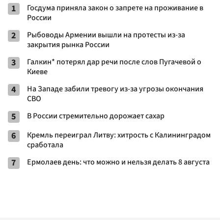
1
Госдума приняла закон о запрете на проживание в
России
2
Рыбоводы Армении вышли на протесты из-за
закрытия рынка России
3
Галкин* потерял дар речи после слов Пугачевой о
Киеве
4
На Западе забили тревогу из-за угрозы окончания
СВО
5
В России стремительно дорожает сахар
6
Кремль переиграл Литву: хитрость с Калининградом
сработала
7
Ермолаев день: что можно и нельзя делать 8 августа