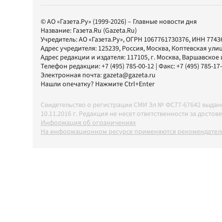
© АО «Газета.Ру» (1999-2026) – Главные новости дня
Название:
Газета.Ru
(Gazeta.Ru)
Учредитель:
АО «Газета.Ру»
, ОГРН 1067761730376, ИНН 7743
Адрес учредителя: 125239, Россия, Москва, Коптевская улиц
Адрес редакции и издателя:
117105
, г.
Москва
,
Варшавское шо
Телефон редакции:
+7 (495) 785-00-12
| Факс:
+7 (495) 785-17
Электронная почта:
gazeta@gazeta.ru
Нашли опечатку? Нажмите Ctrl+Enter
Свидетельство о регистрации СМИ Эл № ФС77-67642 выда
10.11.2016 г. Редакция не несет ответственности за дос
Информация об ограничениях
На информационном ресурсе применяются рекомендатель