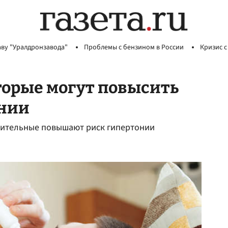
аву "Уралдронзавода"
Проблемы с бензином в России
Кризис с
торые могут повысить
онии
алительные повышают риск гипертонии