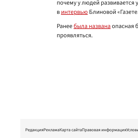
почему у людей развивается 
в
интервью
Блиновой «Газете
Ранее
была названа
опасная б
проявляться.
Редакция
Реклама
Карта сайта
Правовая информация
Услов