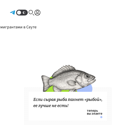
Авторизоваться
 мигрантами в Сеуте
Если сырая рыба пахнет «рыбой»,
ее лучше не есть!