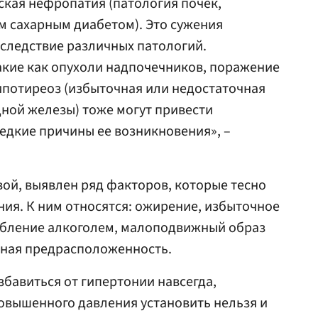
ская нефропатия (патология почек,
м сахарным диабетом). Это сужения
вследствие различных патологий.
акие как опухоли надпочечников, поражение
ипотиреоз (избыточная или недостаточная
ной железы) тоже могут привести
редкие причины ее возникновения», –
вой, выявлен ряд факторов, которые тесно
ия. К ним относятся: ожирение, избыточное
ебление алкоголем, малоподвижный образ
нная предрасположенность.
збавиться от гипертонии навсегда,
повышенного давления установить нельзя и