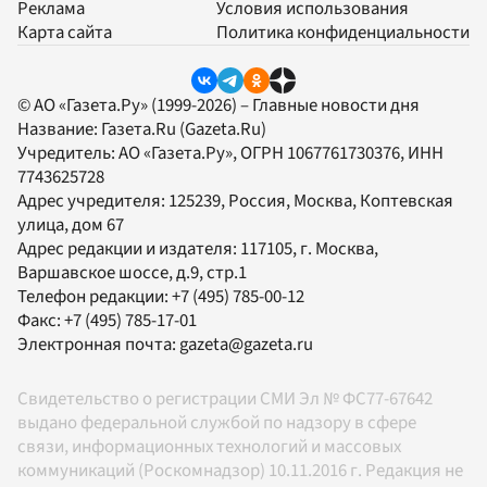
Реклама
Условия использования
Карта сайта
Политика конфиденциальности
© АО «Газета.Ру» (1999-2026) – Главные новости дня
Название:
Газета.Ru
(Gazeta.Ru)
Учредитель:
АО «Газета.Ру»
, ОГРН 1067761730376, ИНН
7743625728
Адрес учредителя: 125239, Россия, Москва, Коптевская
улица, дом 67
Адрес редакции и издателя:
117105
, г.
Москва
,
Варшавское шоссе, д.9, стр.1
Телефон редакции:
+7 (495) 785-00-12
Факс:
+7 (495) 785-17-01
Электронная почта:
gazeta@gazeta.ru
Свидетельство о регистрации СМИ Эл № ФС77-67642
выдано федеральной службой по надзору в сфере
связи, информационных технологий и массовых
коммуникаций (Роскомнадзор) 10.11.2016 г. Редакция не